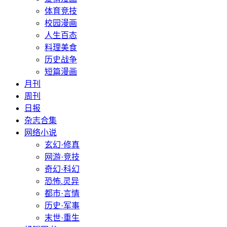
体育竞技
校园漫画
人生百态
料理美食
历史战争
短篇漫画
月刊
周刊
日报
杂志合集
网络小说
玄幻·修真
网游·竞技
奇幻·科幻
恐怖.灵异
都市·言情
历史·军事
末世·重生