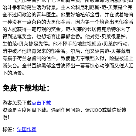
《黑郁金香》以十七世纪荷兰资产阶级革命时期激烈的政
治斗争和动荡生活为背景。主人公科尼利厄斯•范•贝莱是个完
全不过问政治的青年医生。他爱好培植郁金香，并在试着培育
一种没有一点杂色的大黑郁金香，因为第一个培育出黑郁金香
的人能获得一笔可观的奖金。范•贝莱的邻居博克斯特尔为了
得到这笔奖金，也想培育出黑郁金香。他对范•贝莱很忌妒，
生怕范•贝莱捷足先得。他不择手段地监视规范•贝莱的行动，
暗中破坏他培育起来的郁金香。尔后，他又诬告范•贝莱藏着
有损于荷兰总督制的信件，致使他无辜锒铛入狱，险些被送上
断头台。全书围绕黑郁金香演绎出一幕幕惊心动魄而又催人泪
下的场景。
免费下载地址：
游客免费下载
点击下载
资源是百度网盘下载。遇到任何问题，请加QQ或微信反馈
哦！
标签：
法国作家