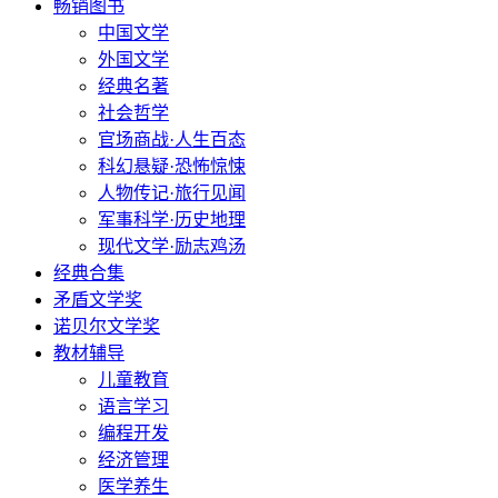
畅销图书
中国文学
外国文学
经典名著
社会哲学
官场商战·人生百态
科幻悬疑·恐怖惊悚
人物传记·旅行见闻
军事科学·历史地理
现代文学·励志鸡汤
经典合集
矛盾文学奖
诺贝尔文学奖
教材辅导
儿童教育
语言学习
编程开发
经济管理
医学养生