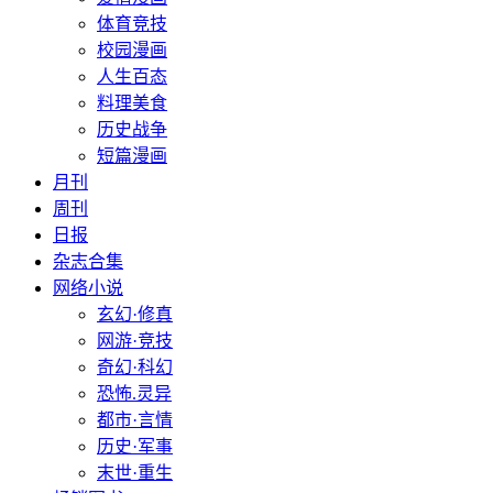
体育竞技
校园漫画
人生百态
料理美食
历史战争
短篇漫画
月刊
周刊
日报
杂志合集
网络小说
玄幻·修真
网游·竞技
奇幻·科幻
恐怖.灵异
都市·言情
历史·军事
末世·重生