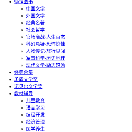
畅销图书
中国文学
外国文学
经典名著
社会哲学
官场商战·人生百态
科幻悬疑·恐怖惊悚
人物传记·旅行见闻
军事科学·历史地理
现代文学·励志鸡汤
经典合集
矛盾文学奖
诺贝尔文学奖
教材辅导
儿童教育
语言学习
编程开发
经济管理
医学养生