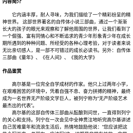
内容简介
它内涵丰厚，耐人寻味，为我们描绘了一个精彩纷呈的精
神世界。 这部世界著名的自传体小说三部曲，通过一个渐渐
长大的孩子的眼光来观察和了解他周围的世界，让我们看到了
一个倔强、富有同情心和不断追求的青少年形象青少年在成长
期所遇到的种种问题、所经受的各种心理考验，对于读者来说
无比亲切感人，是一部不可错过的成长必读书。另外：自传体
三部曲《童年》、《在人间》、《我的大学》
作品鉴赏
高尔基是一位完全自学成材的作家。他只上过两年小学，
在艰难困苦的环境中，凭着自强不息、奋力拼搏的精神，最终
成为一名世界无产阶级文学巨人，被列宁称为“无产阶级艺术
最杰出的代表”。
高尔基的这部自传体三部曲从酝酿到问世，一直得到列宁
的关心和支持。列宁在一次会见中全神贯注地听完高尔基讲述
自己苦难童年和流浪生活后，热情地鼓励他说：“您应该把这