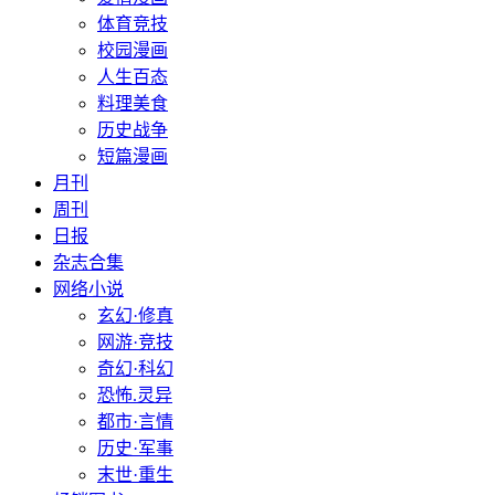
体育竞技
校园漫画
人生百态
料理美食
历史战争
短篇漫画
月刊
周刊
日报
杂志合集
网络小说
玄幻·修真
网游·竞技
奇幻·科幻
恐怖.灵异
都市·言情
历史·军事
末世·重生