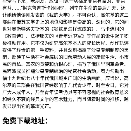
些全写下来，老朋友，应该写!这一切都是非常有益的，非常
有益……”据克鲁普斯卡娅回忆，列宁在生命的最后几天，还
让她给他读刚发表的《我的大学》。不可否认，高尔基的这三
部曲在俄苏文学史上的地位和影响是崇高的、深远的，它的问
世对奥斯特洛夫斯基的《钢铁是怎样炼成的》、马卡连柯的
《教育诗》、法捷耶夫的《青年近卫军》等作品的诞生起了积
极推动作用。它不仅为研究高尔基本人的成长历程、创作轨迹
提供了珍贵的第一手资料，并且深刻揭露了沙皇专制制度的黑
暗，反映了生活在社会底层的旧俄劳动人民的凄惨生活、小市
民的自私、富农的贪婪和仇恨心理，描写了俄国早期革命者、
民粹派成员推翻沙皇专制统治的秘密社会活动，着力勾勒出一
幅十九世纪七八十年代俄国城乡广阔的生活画面。应当说，高
尔基的三部曲在我国曾经影响了几代青少年，时至今日，它对
广大未成年人，乃至青年读者仍具有不容忽视的社会教育意义
和经久不衰的经典文学的艺术魅力，而且随着时间的推移，越
发显现出它的璀璨光芒。
免费下载地址：