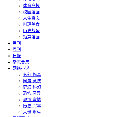
体育竞技
校园漫画
人生百态
料理美食
历史战争
短篇漫画
月刊
周刊
日报
杂志合集
网络小说
玄幻·修真
网游·竞技
奇幻·科幻
恐怖.灵异
都市·言情
历史·军事
末世·重生