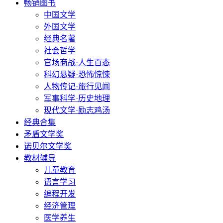
畅销图书
中国文学
外国文学
经典名著
社会哲学
官场商战·人生百态
科幻悬疑·恐怖惊悚
人物传记·旅行见闻
军事科学·历史地理
现代文学·励志鸡汤
经典合集
矛盾文学奖
诺贝尔文学奖
教材辅导
儿童教育
语言学习
编程开发
经济管理
医学养生