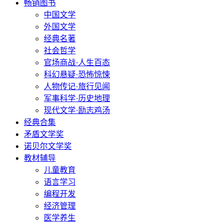
畅销图书
中国文学
外国文学
经典名著
社会哲学
官场商战·人生百态
科幻悬疑·恐怖惊悚
人物传记·旅行见闻
军事科学·历史地理
现代文学·励志鸡汤
经典合集
矛盾文学奖
诺贝尔文学奖
教材辅导
儿童教育
语言学习
编程开发
经济管理
医学养生