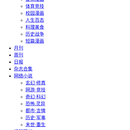
体育竞技
校园漫画
人生百态
料理美食
历史战争
短篇漫画
月刊
周刊
日报
杂志合集
网络小说
玄幻·修真
网游·竞技
奇幻·科幻
恐怖.灵异
都市·言情
历史·军事
末世·重生