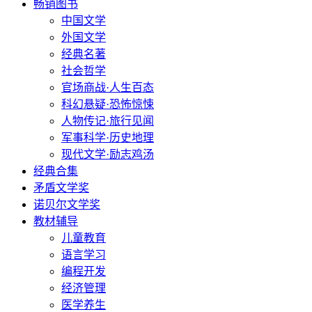
畅销图书
中国文学
外国文学
经典名著
社会哲学
官场商战·人生百态
科幻悬疑·恐怖惊悚
人物传记·旅行见闻
军事科学·历史地理
现代文学·励志鸡汤
经典合集
矛盾文学奖
诺贝尔文学奖
教材辅导
儿童教育
语言学习
编程开发
经济管理
医学养生