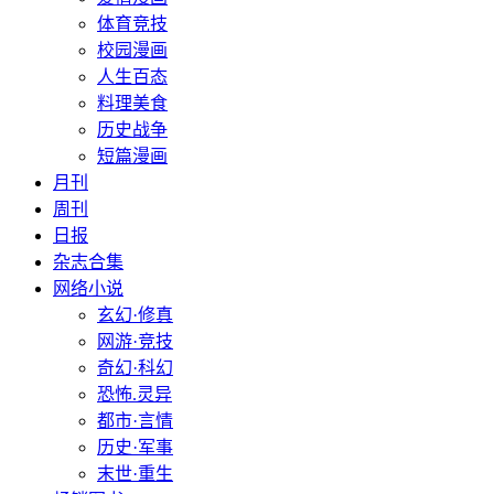
体育竞技
校园漫画
人生百态
料理美食
历史战争
短篇漫画
月刊
周刊
日报
杂志合集
网络小说
玄幻·修真
网游·竞技
奇幻·科幻
恐怖.灵异
都市·言情
历史·军事
末世·重生