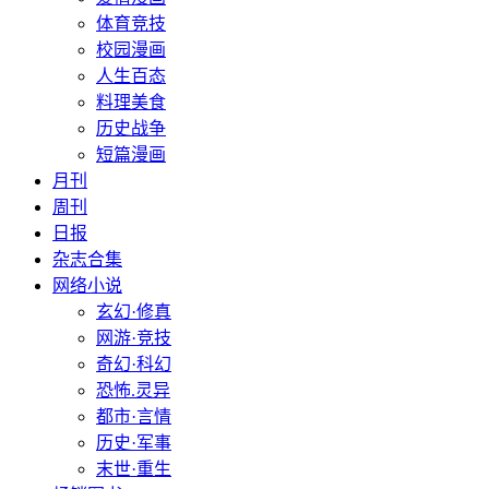
体育竞技
校园漫画
人生百态
料理美食
历史战争
短篇漫画
月刊
周刊
日报
杂志合集
网络小说
玄幻·修真
网游·竞技
奇幻·科幻
恐怖.灵异
都市·言情
历史·军事
末世·重生