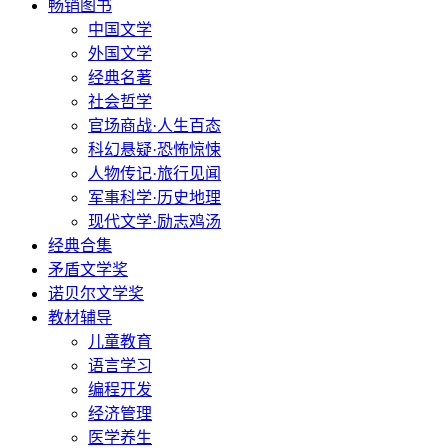
畅销图书
中国文学
外国文学
经典名著
社会哲学
官场商战·人生百态
科幻悬疑·恐怖惊悚
人物传记·旅行见闻
军事科学·历史地理
现代文学·励志鸡汤
经典合集
矛盾文学奖
诺贝尔文学奖
教材辅导
儿童教育
语言学习
编程开发
经济管理
医学养生