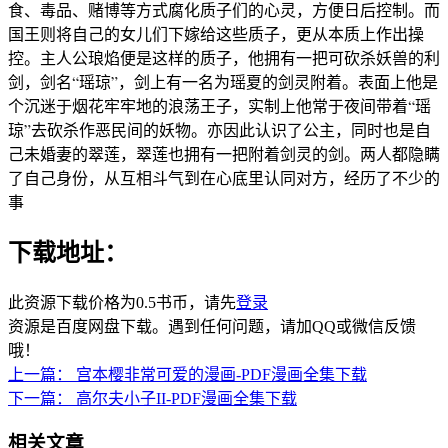
食、毒品、赌博等方式腐化质子们的心灵，方便日后控制。而
国王则将自己的女儿们下嫁给这些质子，更从本质上作出操
控。主人公琅焰便是这样的质子，他拥有一把可砍杀妖兽的利
剑，剑名“瑶琼”，剑上有一名为瑶夏的剑灵附着。表面上他是
个沉迷于烟花牢牢地的浪荡王子，实制上他常于夜间带着“瑶
琼”去砍杀作恶民间的妖物。亦因此认识了公主，同时也是自
己未婚妻的翠莲，翠莲也拥有一把附着剑灵的剑。两人都隐瞒
了自己身份，从互相斗气到在心底里认同对方，经历了不少的
事
下载地址：
此资源下载价格为
0.5
书币，请先
登录
资源是百度网盘下载。遇到任何问题，请加QQ或微信反馈
哦！
上一篇：
宫本樱非常可爱的漫画-PDF漫画全集下载
下一篇：
高尔夫小子II-PDF漫画全集下载
相关文章