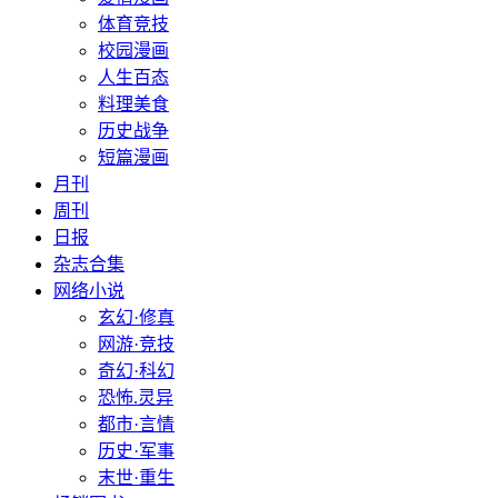
体育竞技
校园漫画
人生百态
料理美食
历史战争
短篇漫画
月刊
周刊
日报
杂志合集
网络小说
玄幻·修真
网游·竞技
奇幻·科幻
恐怖.灵异
都市·言情
历史·军事
末世·重生