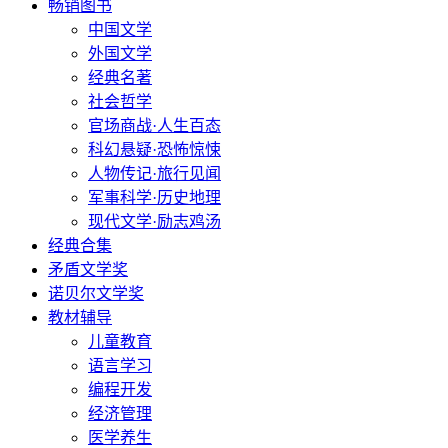
畅销图书
中国文学
外国文学
经典名著
社会哲学
官场商战·人生百态
科幻悬疑·恐怖惊悚
人物传记·旅行见闻
军事科学·历史地理
现代文学·励志鸡汤
经典合集
矛盾文学奖
诺贝尔文学奖
教材辅导
儿童教育
语言学习
编程开发
经济管理
医学养生