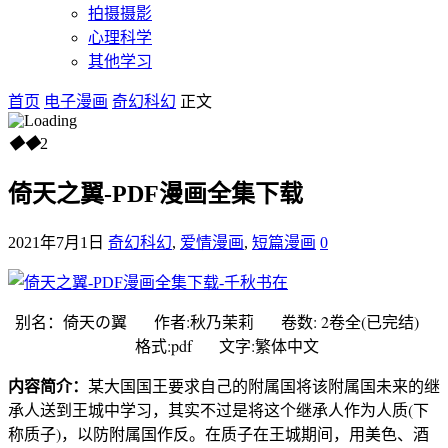
拍摄摄影
心理科学
其他学习
首页
电子漫画
奇幻科幻
正文
◆
◆
2
倚天之翼-PDF漫画全集下载
2021年7月1日
奇幻科幻
,
爱情漫画
,
短篇漫画
0
别名：倚天の翼 作者:秋乃茉莉 卷数: 2卷全(已完结)
格式:pdf 文字:繁体中文
内容简介：
某大国国王要求自己的附属国将该附属国未来的继
承人送到王城中学习，其实不过是将这个继承人作为人质(下
称质子)，以防附属国作反。在质子在王城期间，用美色、酒