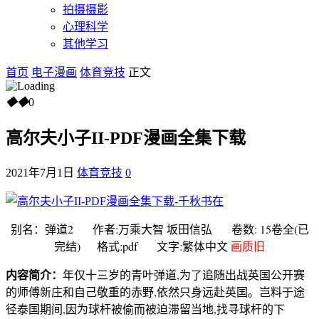
拍摄摄影
心理科学
其他学习
首页
电子漫画
体育竞技
正文
◆
◆
0
高尔夫小子II-PDF漫画全集下载
2021年7月1日
体育竞技
0
别名：弹道2 作者:万乘大智 坂田信弘 卷数: 15卷全(已
完结) 格式:pdf 文字:繁体中文
画质旧
内容简介：
年仅十三岁的青叶弹道,为了追随出战英国公开赛
的师傅新庄和自己敬重的赤野,依然只身远赴英国。岂料于途
径泰国期间,因为球杆被偷而被迫滞留当地,找寻球杆的下