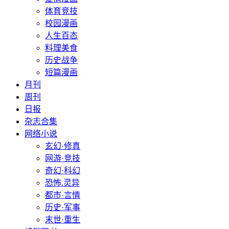
体育竞技
校园漫画
人生百态
料理美食
历史战争
短篇漫画
月刊
周刊
日报
杂志合集
网络小说
玄幻·修真
网游·竞技
奇幻·科幻
恐怖.灵异
都市·言情
历史·军事
末世·重生