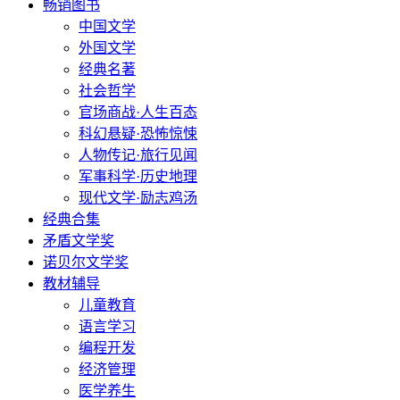
畅销图书
中国文学
外国文学
经典名著
社会哲学
官场商战·人生百态
科幻悬疑·恐怖惊悚
人物传记·旅行见闻
军事科学·历史地理
现代文学·励志鸡汤
经典合集
矛盾文学奖
诺贝尔文学奖
教材辅导
儿童教育
语言学习
编程开发
经济管理
医学养生