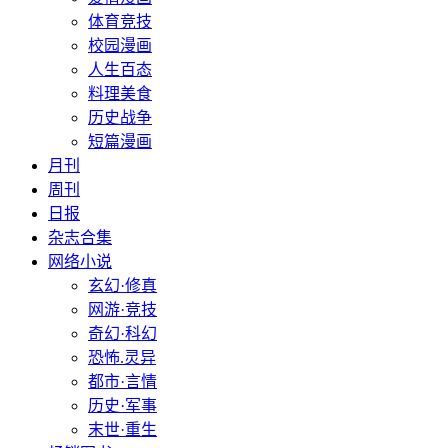
体育竞技
校园漫画
人生百态
料理美食
历史战争
短篇漫画
月刊
周刊
日报
杂志合集
网络小说
玄幻·修真
网游·竞技
奇幻·科幻
恐怖.灵异
都市·言情
历史·军事
末世·重生