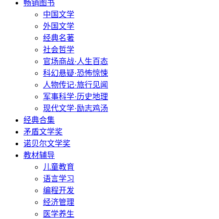
畅销图书
中国文学
外国文学
经典名著
社会哲学
官场商战·人生百态
科幻悬疑·恐怖惊悚
人物传记·旅行见闻
军事科学·历史地理
现代文学·励志鸡汤
经典合集
矛盾文学奖
诺贝尔文学奖
教材辅导
儿童教育
语言学习
编程开发
经济管理
医学养生