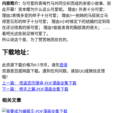
内容简介：
与可爱的青梅竹马共同交织而成的亲密小故事、就
此开幕！宫本樱为什么这么可爱呢。 理由1 外表十分可爱；
理由2表情多变的样子十分可爱； 理由3一拍她的马屁就立马
得意忘形的样子十分可爱； 理由4小时候定下的结婚约定到现
在还记得真的很可爱； 理由5偷偷发育的胸部真的很大； ……
看吧光这些就足够可爱了。
所以说这个是、为了赞赏她而存在的、
下载地址：
此资源下载价格为
0.5
书币，请先
登录
资源是百度网盘下载。遇到任何问题，请加QQ或微信反馈
哦！
上一篇：
怪盗亚历珊卓-PDF漫画全集下载
下一篇：
倚天之翼-PDF漫画全集下载
相关文章