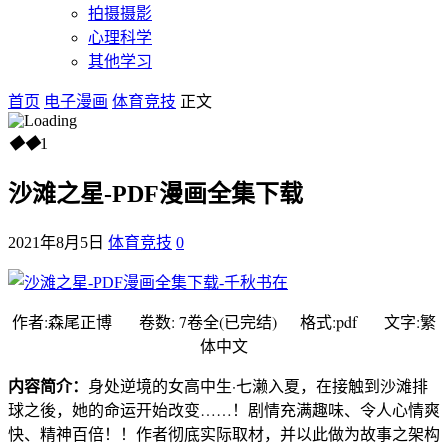
拍摄摄影
心理科学
其他学习
首页
电子漫画
体育竞技
正文
◆
◆
1
沙滩之星-PDF漫画全集下载
2021年8月5日
体育竞技
0
作者:森尾正博 卷数: 7卷全(已完结) 格式:pdf 文字:繁
体中文
内容简介：
身处逆境的女高中生·七濑入夏，在接触到沙滩排
球之後，她的命运开始改变……！剧情充满趣味、令人心情爽
快、精神百倍！！作者彻底实际取材，并以此做为故事之架构