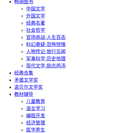
畅销图书
中国文学
外国文学
经典名著
社会哲学
官场商战·人生百态
科幻悬疑·恐怖惊悚
人物传记·旅行见闻
军事科学·历史地理
现代文学·励志鸡汤
经典合集
矛盾文学奖
诺贝尔文学奖
教材辅导
儿童教育
语言学习
编程开发
经济管理
医学养生