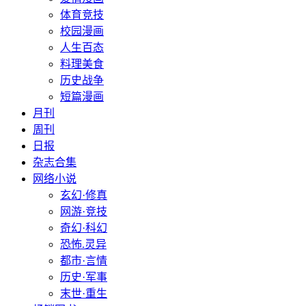
体育竞技
校园漫画
人生百态
料理美食
历史战争
短篇漫画
月刊
周刊
日报
杂志合集
网络小说
玄幻·修真
网游·竞技
奇幻·科幻
恐怖.灵异
都市·言情
历史·军事
末世·重生