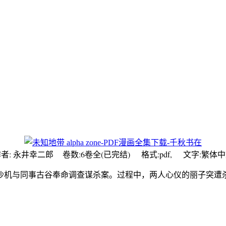
者: 永井幸二郎 卷数:6卷全(已完结) 格式:pdf, 文字:繁体
沙机与同事古谷奉命调查谋杀案。过程中，两人心仪的丽子突遭