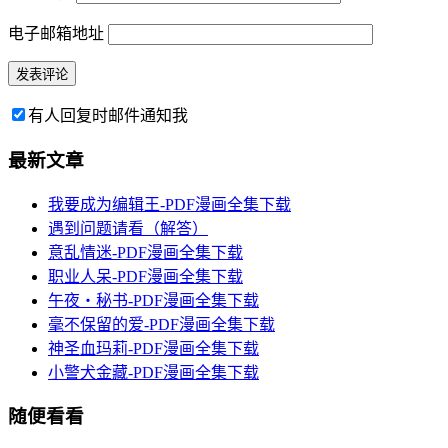
电子邮箱地址
有人回复时邮件通知我
最新文章
我要成为编辑王-PDF漫画全集下载
遇到问题请看（解答）
意乱情迷-PDF漫画全集下载
职业人呆-PDF漫画全集下载
午夜‧秘书-PDF漫画全集下载
毫不保留的爱-PDF漫画全集下载
神圣血玛莉-PDF漫画全集下载
小警犬金藏-PDF漫画全集下载
随便看看