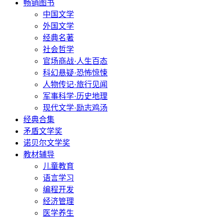
畅销图书
中国文学
外国文学
经典名著
社会哲学
官场商战·人生百态
科幻悬疑·恐怖惊悚
人物传记·旅行见闻
军事科学·历史地理
现代文学·励志鸡汤
经典合集
矛盾文学奖
诺贝尔文学奖
教材辅导
儿童教育
语言学习
编程开发
经济管理
医学养生