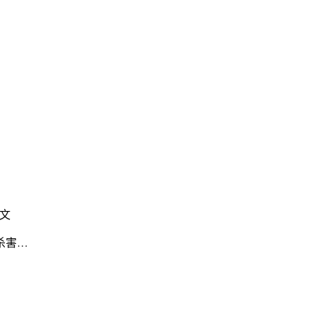
中文
杀害…