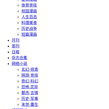
体育竞技
校园漫画
人生百态
料理美食
历史战争
短篇漫画
月刊
周刊
日报
杂志合集
网络小说
玄幻·修真
网游·竞技
奇幻·科幻
恐怖.灵异
都市·言情
历史·军事
末世·重生