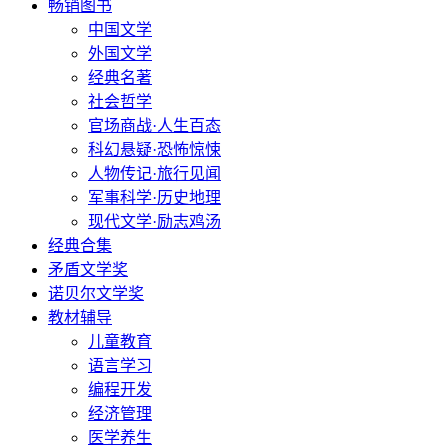
畅销图书
中国文学
外国文学
经典名著
社会哲学
官场商战·人生百态
科幻悬疑·恐怖惊悚
人物传记·旅行见闻
军事科学·历史地理
现代文学·励志鸡汤
经典合集
矛盾文学奖
诺贝尔文学奖
教材辅导
儿童教育
语言学习
编程开发
经济管理
医学养生