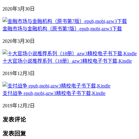
2020年3月30日
金融市场与金融机构（原书第7版）epub,mobi,azw3下载
2020年3月30日
十大官场小说推荐系列（18册）azw3精校电子书下载,Kindle
2019年12月3日
支付战争 epub,mobi,azw3精校电子书下载,Kindle
2019年12月2日
发表评论
发表回复