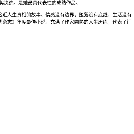
奖决选。是她最具代表性的成熟作品。
近人生真相的故事。情感没有边界，堕落没有底线，生活没有
代杂志》年度最佳小说，充满了作家圆熟的人生历练，代表了门