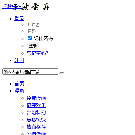
千秋书在
登录
记住密码
忘记密码？
注册
首页
漫画
免费漫画
搞笑欢乐
奇幻科幻
悬疑惊悚
热血格斗
爱情漫画