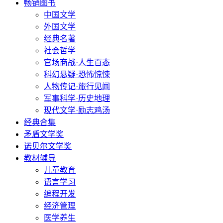
畅销图书
中国文学
外国文学
经典名著
社会哲学
官场商战·人生百态
科幻悬疑·恐怖惊悚
人物传记·旅行见闻
军事科学·历史地理
现代文学·励志鸡汤
经典合集
矛盾文学奖
诺贝尔文学奖
教材辅导
儿童教育
语言学习
编程开发
经济管理
医学养生