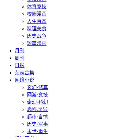
体育竞技
校园漫画
人生百态
料理美食
历史战争
短篇漫画
月刊
周刊
日报
杂志合集
网络小说
玄幻·修真
网游·竞技
奇幻·科幻
恐怖.灵异
都市·言情
历史·军事
末世·重生