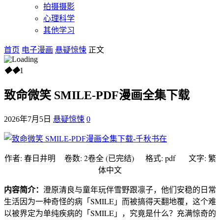
拍摄摄影
心理科学
其他学习
首页
电子漫画
悬疑惊悚
正文
◆
◆
1
致命微笑 SMILE-PDF漫画全集下载
2026年7月5日
悬疑惊悚
0
作者: 春日井明
卷数: 2卷全 (已完结) 格式: pdf 文字: 繁
体中文
内容简介：
澄原清良与童年玩伴雪野跟凛子，他们安稳的日常
生活因为一种奇怪的病「SMILE」而被搞得天翻地覆，这个难
以被界定为单纯疾病的「SMILE」，究竟是什么？充满惊奇的