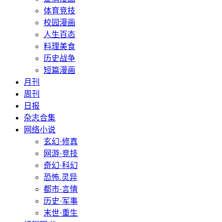
体育竞技
校园漫画
人生百态
料理美食
历史战争
短篇漫画
月刊
周刊
日报
杂志合集
网络小说
玄幻·修真
网游·竞技
奇幻·科幻
恐怖.灵异
都市·言情
历史·军事
末世·重生