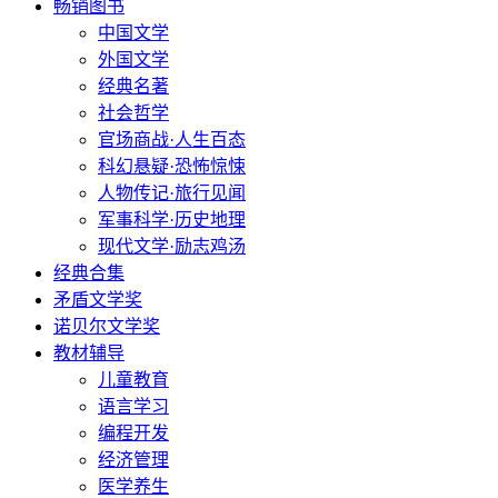
畅销图书
中国文学
外国文学
经典名著
社会哲学
官场商战·人生百态
科幻悬疑·恐怖惊悚
人物传记·旅行见闻
军事科学·历史地理
现代文学·励志鸡汤
经典合集
矛盾文学奖
诺贝尔文学奖
教材辅导
儿童教育
语言学习
编程开发
经济管理
医学养生