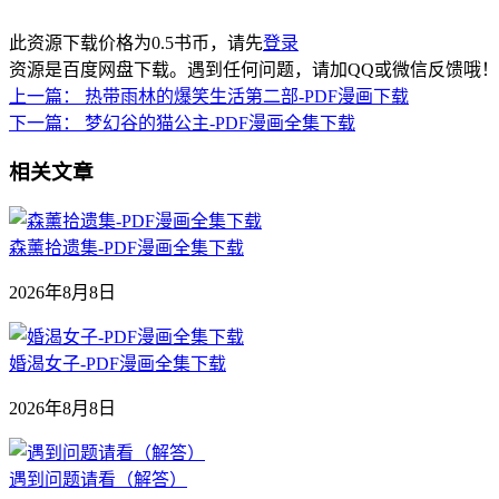
此资源下载价格为
0.5
书币，请先
登录
资源是百度网盘下载。遇到任何问题，请加QQ或微信反馈哦！
上一篇：
热带雨林的爆笑生活第二部-PDF漫画下载
下一篇：
梦幻谷的猫公主-PDF漫画全集下载
相关文章
森薰拾遗集-PDF漫画全集下载
2026年8月8日
婚渴女子-PDF漫画全集下载
2026年8月8日
遇到问题请看（解答）