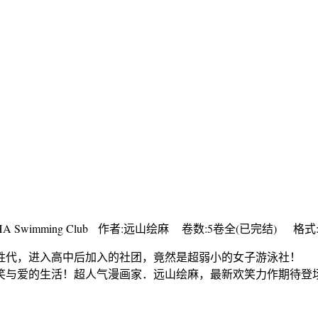
HA Swimming Club 作者:远山绘麻 卷数:5卷全(已完结) 格
胜代，进入高中后加入的社团，竟然是超弱小的女子游泳社！
笑与爱的生活！超人气漫画家．远山绘麻，最新欢笑力作期待登