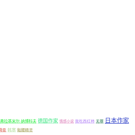
日本作家
德国作家
弗拉基米尔·纳博科夫
情感小说
我吃西红柿
无罪
韩寒
骷髅精灵
舜臣