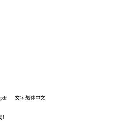
式:pdf 文字:繁体中文
场！