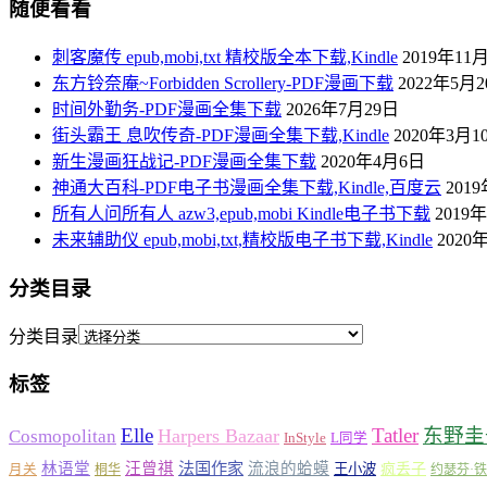
随便看看
刺客魔传 epub,mobi,txt 精校版全本下载,Kindle
2019年11
东方铃奈庵~Forbidden Scrollery-PDF漫画下载
2022年5月
时间外勤务-PDF漫画全集下载
2026年7月29日
街头霸王 息吹传奇-PDF漫画全集下载,Kindle
2020年3月1
新生漫画狂战记-PDF漫画全集下载
2020年4月6日
神通大百科-PDF电子书漫画全集下载,Kindle,百度云
201
所有人问所有人 azw3,epub,mobi Kindle电子书下载
2019
未来辅助仪 epub,mobi,txt,精校版电子书下载,Kindle
2020
分类目录
分类目录
标签
Elle
Tatler
东野圭
Harpers Bazaar
Cosmopolitan
InStyle
L同学
法国作家
林语堂
汪曾祺
流浪的蛤蟆
疯丢子
王小波
月关
桐华
约瑟芬·