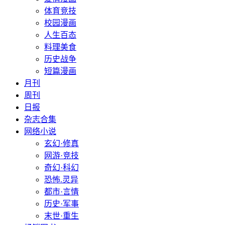
体育竞技
校园漫画
人生百态
料理美食
历史战争
短篇漫画
月刊
周刊
日报
杂志合集
网络小说
玄幻·修真
网游·竞技
奇幻·科幻
恐怖.灵异
都市·言情
历史·军事
末世·重生