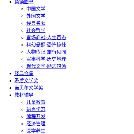
畅销图书
中国文学
外国文学
经典名著
社会哲学
官场商战·人生百态
科幻悬疑·恐怖惊悚
人物传记·旅行见闻
军事科学·历史地理
现代文学·励志鸡汤
经典合集
矛盾文学奖
诺贝尔文学奖
教材辅导
儿童教育
语言学习
编程开发
经济管理
医学养生