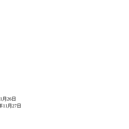
年1月26日
9年11月27日