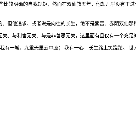
些比较明确的自我规矩，然而在双仙教五年，他却几乎没有干过
。但他追求、或者说是向往的长生，绝不是紫雷、赤阴双仙那
关、与利害无关、与是非善恶无关，这里面有且仅有一个充足
我有一城，九重天里云中座； 我有一心，长生路上笑蹉跎。 