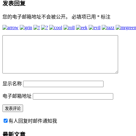
发表回复
您的电子邮箱地址不会被公开。
必填项已用
*
标注
显示名称
电子邮箱地址
有人回复时邮件通知我
最新文章