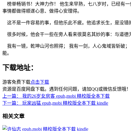
榜单畅销书！大神力作！ 他生来早熟，七八岁时，已经有一
事情都做得顺遂心意、做得心安理得。
这不是一件容易的事，但他乐此不疲。他追求长生，是没错的
很多时候，他会干一些在旁人看来很莫名其妙的事：与道德无
我有一镜，乾坤山河也照得； 我有一剑，人心鬼域皆斩破； 
能。
下载地址：
游客免费下载
点击下载
资源是百度网盘下载。遇到任何问题，请加QQ或微信反馈哦！
上一篇：
我的26岁女房客 epub,mobi 精校版全本下载
下一篇：
玩家凶猛 epub,mobi 精校版全本下载 kindle
相关文章