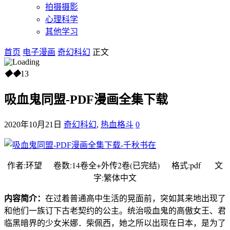
拍摄摄影
心理科学
其他学习
首页
电子漫画
奇幻科幻
正文
◆
◆
13
吸血鬼同盟-PDF漫画全集下载
2020年10月21日
奇幻科幻
,
热血格斗
0
作者:环望 卷数:14卷全+外传2卷(已完结) 格式:pdf 文
字:繁体中文
内容简介：
在过着普通高中生活的晃面前，突如其来地出现了
和他们一族订下古老契约的公主。统治吸血鬼的高傲女王、君
临黑暗界的少女米娜．柴佩西，她之所以出现在日本，是为了