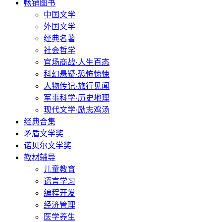
畅销图书
中国文学
外国文学
经典名著
社会哲学
官场商战·人生百态
科幻悬疑·恐怖惊悚
人物传记·旅行见闻
军事科学·历史地理
现代文学·励志鸡汤
经典合集
矛盾文学奖
诺贝尔文学奖
教材辅导
儿童教育
语言学习
编程开发
经济管理
医学养生