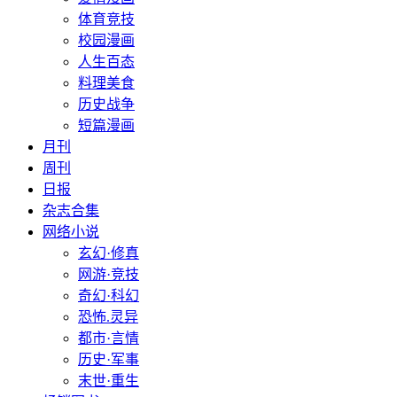
体育竞技
校园漫画
人生百态
料理美食
历史战争
短篇漫画
月刊
周刊
日报
杂志合集
网络小说
玄幻·修真
网游·竞技
奇幻·科幻
恐怖.灵异
都市·言情
历史·军事
末世·重生