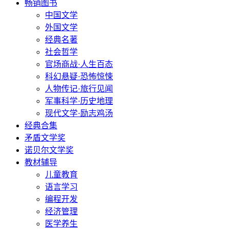
畅销图书
中国文学
外国文学
经典名著
社会哲学
官场商战·人生百态
科幻悬疑·恐怖惊悚
人物传记·旅行见闻
军事科学·历史地理
现代文学·励志鸡汤
经典合集
矛盾文学奖
诺贝尔文学奖
教材辅导
儿童教育
语言学习
编程开发
经济管理
医学养生