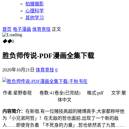
拍摄摄影
心理科学
其他学习
首页
电子漫画
体育竞技
正文
◆
◆
0
胜负师传说-PDF漫画全集下载
2020年10月21日
体育竞技
0
作者:星野泰视 卷数:41卷全(已完结) 格式:pdf 文字:繁
体中文
内容简介：
在新宿,有一位赌技高超的赌博高手,大家都称呼他
为「小兄弟阿哲」！在无敌的哲也面前,出现了一个新的敌
人……即使背负着 「不死身的力量」,哲也依然丢了九筒……