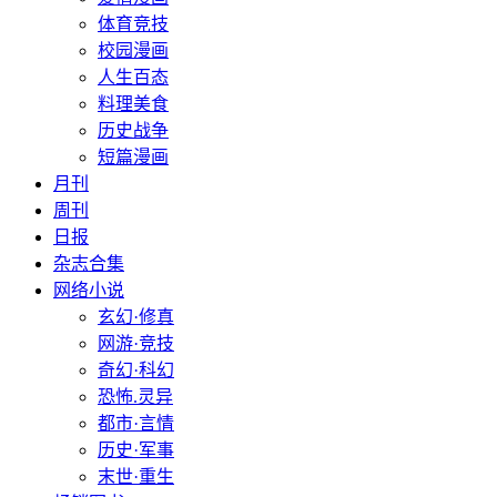
体育竞技
校园漫画
人生百态
料理美食
历史战争
短篇漫画
月刊
周刊
日报
杂志合集
网络小说
玄幻·修真
网游·竞技
奇幻·科幻
恐怖.灵异
都市·言情
历史·军事
末世·重生