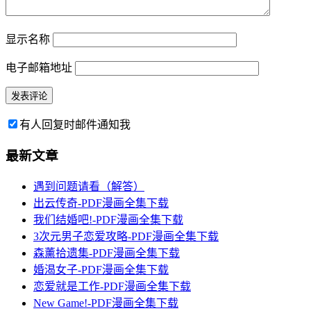
显示名称
电子邮箱地址
有人回复时邮件通知我
最新文章
遇到问题请看（解答）
出云传奇-PDF漫画全集下载
我们结婚吧!-PDF漫画全集下载
3次元男子恋爱攻略-PDF漫画全集下载
森薰拾遗集-PDF漫画全集下载
婚渴女子-PDF漫画全集下载
恋爱就是工作-PDF漫画全集下载
New Game!-PDF漫画全集下载