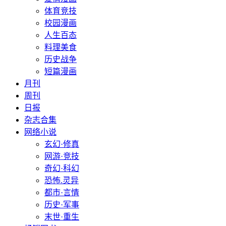
体育竞技
校园漫画
人生百态
料理美食
历史战争
短篇漫画
月刊
周刊
日报
杂志合集
网络小说
玄幻·修真
网游·竞技
奇幻·科幻
恐怖.灵异
都市·言情
历史·军事
末世·重生