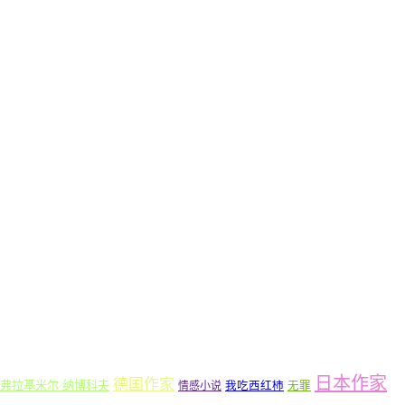
日本作家
德国作家
弗拉基米尔·纳博科夫
情感小说
我吃西红柿
无罪