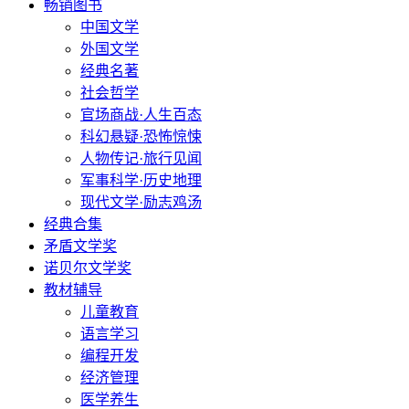
畅销图书
中国文学
外国文学
经典名著
社会哲学
官场商战·人生百态
科幻悬疑·恐怖惊悚
人物传记·旅行见闻
军事科学·历史地理
现代文学·励志鸡汤
经典合集
矛盾文学奖
诺贝尔文学奖
教材辅导
儿童教育
语言学习
编程开发
经济管理
医学养生