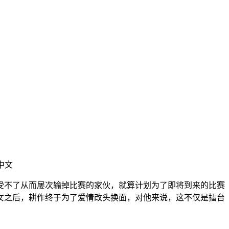
中文
受不了从而屡次输掉比赛的家伙，就算计划为了即将到来的比赛
女之后，耕作终于为了爱情改头换面，对他来说，这不仅是擂台