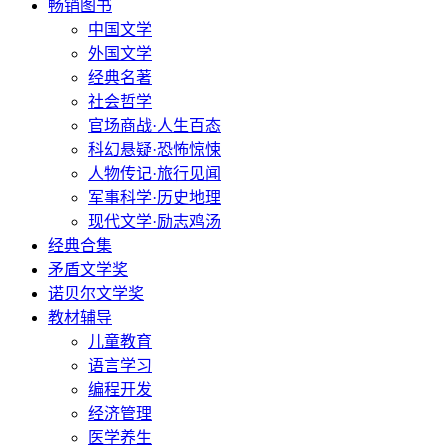
畅销图书
中国文学
外国文学
经典名著
社会哲学
官场商战·人生百态
科幻悬疑·恐怖惊悚
人物传记·旅行见闻
军事科学·历史地理
现代文学·励志鸡汤
经典合集
矛盾文学奖
诺贝尔文学奖
教材辅导
儿童教育
语言学习
编程开发
经济管理
医学养生