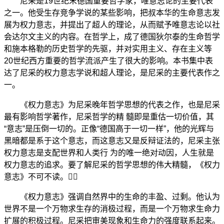
尼采是19世纪末德国重要哲学家，唯意志论的主要代表
之一。他受生存竞争学说的某些影响，把叔本华的生命意志发
展为权力意志，并提出了超人的理论，从而赋予唯意志论以社
会达尔文主义的内容。在哲学上，成了德国狄尔泰的生命哲学
和施本格勒的历史哲学的先驱，并对实用主义、存在主义等
20世纪西方重要的哲学流派产生了很大的影响。本书集中表
达了尼采的权力意志学说和超人理论，是尼采的主要代表作之
一。
《权力意志》为尼采晚年哲学思想的代表之作，也是尼采
最有影响哲学著作，尼采哲学的精 髓即是重估一切价值，其
“意志”是压倒一切的。正像“德国高于一切一样”，他的光辉与
黑暗都是系于这个意志，而这意志又是反辩证法的，尼采主张
权力意志是支配世界和人类行 为的唯一绝对动因，人生就是
权力意志的追求。要了解尼采的哲学思想的伟大精髓，《权力
意志》不可不读。
《权力意志》强调自然界中的生命的丰盈、过剩。他认为
世界不是一个万物求生存的消极过程，而是一个万物求生命力
扩展的积极过程。尼采把审美现象和生命力的强度联系起来。