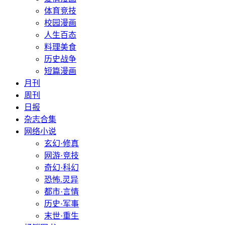
体育竞技
校园漫画
人生百态
料理美食
历史战争
短篇漫画
月刊
周刊
日报
杂志合集
网络小说
玄幻·修真
网游·竞技
奇幻·科幻
恐怖.灵异
都市·言情
历史·军事
末世·重生