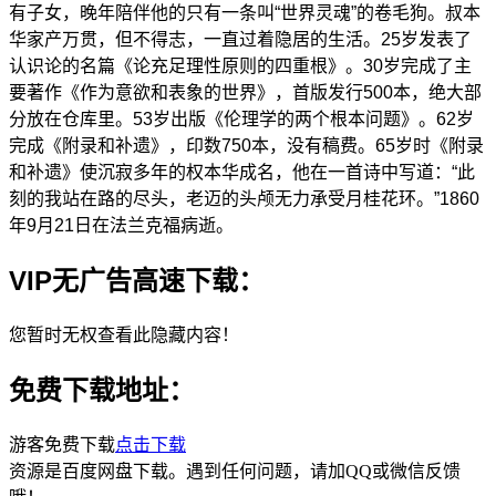
有子女，晚年陪伴他的只有一条叫“世界灵魂”的卷毛狗。叔本
华家产万贯，但不得志，一直过着隐居的生活。25岁发表了
认识论的名篇《论充足理性原则的四重根》。30岁完成了主
要著作《作为意欲和表象的世界》，首版发行500本，绝大部
分放在仓库里。53岁出版《伦理学的两个根本问题》。62岁
完成《附录和补遗》，印数750本，没有稿费。65岁时《附录
和补遗》使沉寂多年的权本华成名，他在一首诗中写道：“此
刻的我站在路的尽头，老迈的头颅无力承受月桂花环。”1860
年9月21日在法兰克福病逝。
VIP无广告高速下载：
您暂时无权查看此隐藏内容！
免费下载地址：
游客免费下载
点击下载
资源是百度网盘下载。遇到任何问题，请加QQ或微信反馈