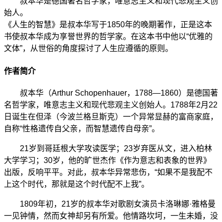
叔本华是德国著名哲学家，唯意志主义和现代悲观主义创
始人。
《人生的智慧》是叔本华写于1850年的晚期著作，正是这本
书使叔本华成为享誉世界的哲学家。在这本书中他以“优雅的
文体”，从世俗的角度探讨了人生应遵循的原则。
作者简介
叔本华（Arthur Schopenhauer，1788—1860）是德国著
名哲学家，唯意志主义和现代悲观主义创始人。1788年2月22
日诞生在但泽（今波兰格旦斯克）一个异常显赫的富商家庭，
自称“性格遗传自父亲，而智慧遗传自母亲”。
21岁到哥廷根大学攻读医学；23岁弃医从文，进入柏林
大学学习；30岁，他的旷世杰作《作为意志和表象的世界》
出版，反响平平。对此，叔本华异常悲伤，“如果不是我配不
上这个时代，那就是这个时代配不上我”。
1809年初，21岁的叔本华对歌剧女演员卡洛琳娜·雅格曼
一见钟情，然而女神却另有所爱。他情路坎坷，一生未婚，没