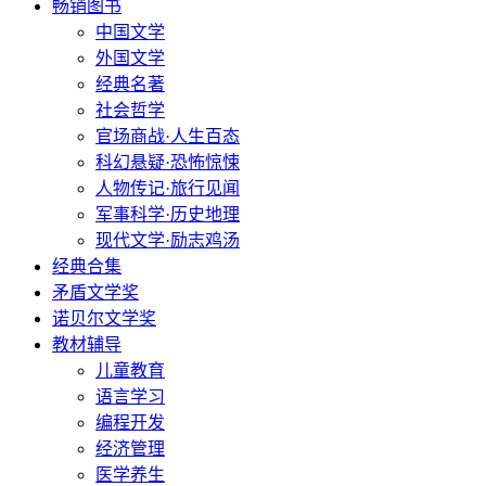
畅销图书
中国文学
外国文学
经典名著
社会哲学
官场商战·人生百态
科幻悬疑·恐怖惊悚
人物传记·旅行见闻
军事科学·历史地理
现代文学·励志鸡汤
经典合集
矛盾文学奖
诺贝尔文学奖
教材辅导
儿童教育
语言学习
编程开发
经济管理
医学养生