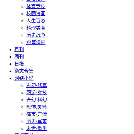
体育竞技
校园漫画
人生百态
料理美食
历史战争
短篇漫画
月刊
周刊
日报
杂志合集
网络小说
玄幻·修真
网游·竞技
奇幻·科幻
恐怖.灵异
都市·言情
历史·军事
末世·重生