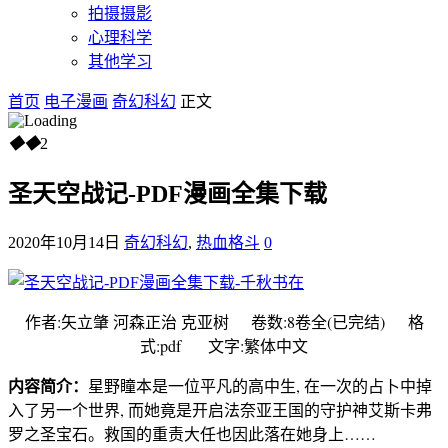
拍摄摄影
心理科学
其他学习
首页
电子漫画
奇幻科幻
正文
◆
◆
2
圣天空战记-PDF漫画全集下载
2020年10月14日
奇幻科幻
,
热血格斗
0
作者:矢立肇 河森正治 克亚树 卷数:8卷全(已完结) 格
式:pdf 文字:繁体中文
内容简介：
星野瞳本是一位平凡的高中生, 在一次的占卜中掉
入了另一个世界, 而她竟是开启法奈亚王国的守护神艾斯卡弗
罗之圣宝石。救国的重责大任也因此落在她身上……