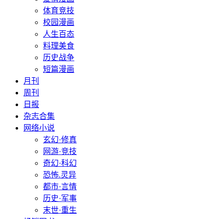
体育竞技
校园漫画
人生百态
料理美食
历史战争
短篇漫画
月刊
周刊
日报
杂志合集
网络小说
玄幻·修真
网游·竞技
奇幻·科幻
恐怖.灵异
都市·言情
历史·军事
末世·重生