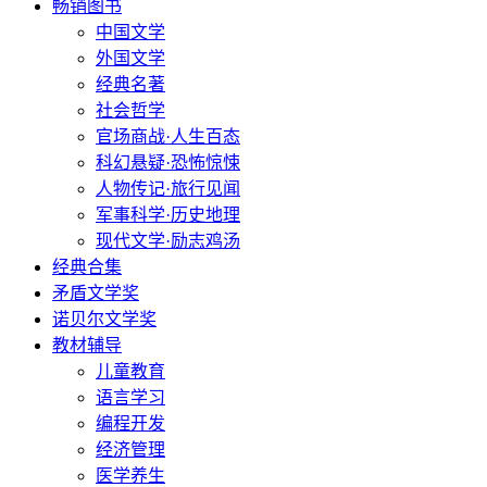
畅销图书
中国文学
外国文学
经典名著
社会哲学
官场商战·人生百态
科幻悬疑·恐怖惊悚
人物传记·旅行见闻
军事科学·历史地理
现代文学·励志鸡汤
经典合集
矛盾文学奖
诺贝尔文学奖
教材辅导
儿童教育
语言学习
编程开发
经济管理
医学养生