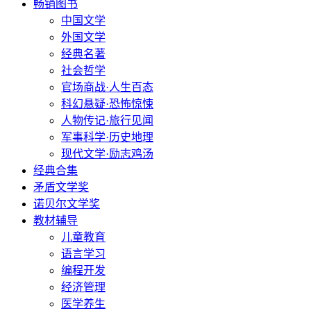
畅销图书
中国文学
外国文学
经典名著
社会哲学
官场商战·人生百态
科幻悬疑·恐怖惊悚
人物传记·旅行见闻
军事科学·历史地理
现代文学·励志鸡汤
经典合集
矛盾文学奖
诺贝尔文学奖
教材辅导
儿童教育
语言学习
编程开发
经济管理
医学养生