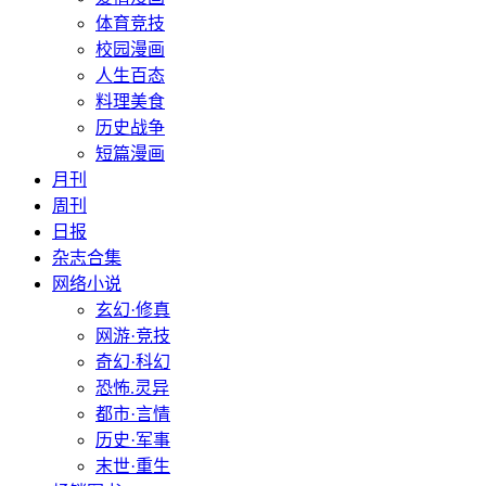
体育竞技
校园漫画
人生百态
料理美食
历史战争
短篇漫画
月刊
周刊
日报
杂志合集
网络小说
玄幻·修真
网游·竞技
奇幻·科幻
恐怖.灵异
都市·言情
历史·军事
末世·重生