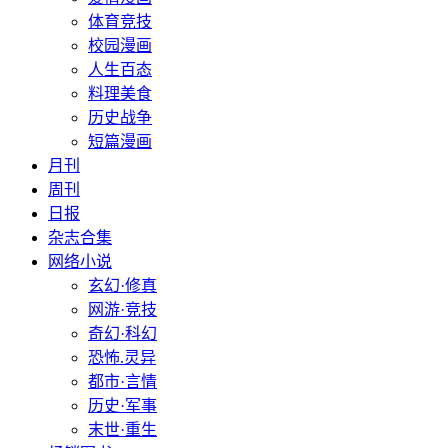
体育竞技
校园漫画
人生百态
料理美食
历史战争
短篇漫画
月刊
周刊
日报
杂志合集
网络小说
玄幻·修真
网游·竞技
奇幻·科幻
恐怖.灵异
都市·言情
历史·军事
末世·重生