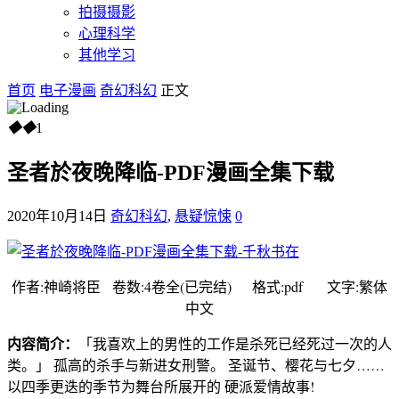
拍摄摄影
心理科学
其他学习
首页
电子漫画
奇幻科幻
正文
◆
◆
1
圣者於夜晚降临-PDF漫画全集下载
2020年10月14日
奇幻科幻
,
悬疑惊悚
0
作者:神崎将臣 卷数:4卷全(已完结) 格式:pdf 文字:繁体
中文
内容简介：
「我喜欢上的男性的工作是杀死已经死过一次的人
类。」 孤高的杀手与新进女刑警。 圣诞节、樱花与七夕……
以四季更迭的季节为舞台所展开的 硬派爱情故事!