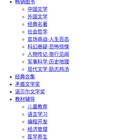
畅销图书
中国文学
外国文学
经典名著
社会哲学
官场商战·人生百态
科幻悬疑·恐怖惊悚
人物传记·旅行见闻
军事科学·历史地理
现代文学·励志鸡汤
经典合集
矛盾文学奖
诺贝尔文学奖
教材辅导
儿童教育
语言学习
编程开发
经济管理
医学养生