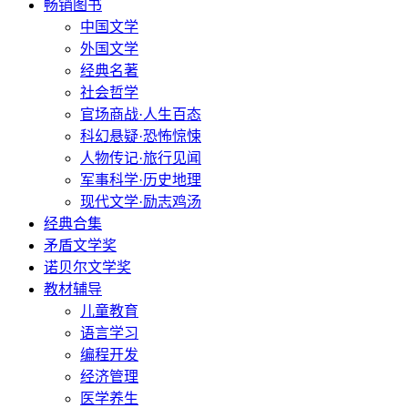
畅销图书
中国文学
外国文学
经典名著
社会哲学
官场商战·人生百态
科幻悬疑·恐怖惊悚
人物传记·旅行见闻
军事科学·历史地理
现代文学·励志鸡汤
经典合集
矛盾文学奖
诺贝尔文学奖
教材辅导
儿童教育
语言学习
编程开发
经济管理
医学养生