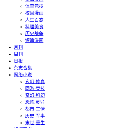
体育竞技
校园漫画
人生百态
料理美食
历史战争
短篇漫画
月刊
周刊
日报
杂志合集
网络小说
玄幻·修真
网游·竞技
奇幻·科幻
恐怖.灵异
都市·言情
历史·军事
末世·重生