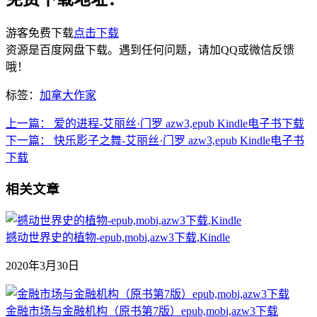
游客免费下载
点击下载
资源是百度网盘下载。遇到任何问题，请加QQ或微信反馈
哦！
标签：
加拿大作家
上一篇：
爱的进程-艾丽丝·门罗 azw3,epub Kindle电子书下载
下一篇：
快乐影子之舞-艾丽丝·门罗 azw3,epub Kindle电子书
下载
相关文章
撼动世界史的植物-epub,mobi,azw3下载,Kindle
2020年3月30日
金融市场与金融机构（原书第7版）epub,mobi,azw3下载