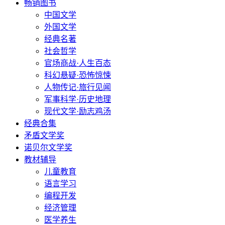
畅销图书
中国文学
外国文学
经典名著
社会哲学
官场商战·人生百态
科幻悬疑·恐怖惊悚
人物传记·旅行见闻
军事科学·历史地理
现代文学·励志鸡汤
经典合集
矛盾文学奖
诺贝尔文学奖
教材辅导
儿童教育
语言学习
编程开发
经济管理
医学养生