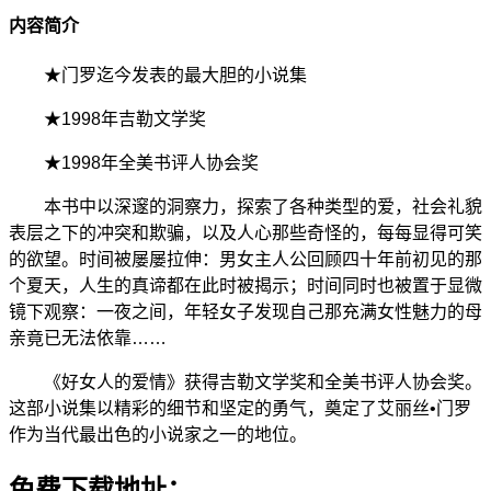
内容简介
★门罗迄今发表的最大胆的小说集
★1998年吉勒文学奖
★1998年全美书评人协会奖
本书中以深邃的洞察力，探索了各种类型的爱，社会礼貌
表层之下的冲突和欺骗，以及人心那些奇怪的，每每显得可笑
的欲望。时间被屡屡拉伸：男女主人公回顾四十年前初见的那
个夏天，人生的真谛都在此时被揭示；时间同时也被置于显微
镜下观察：一夜之间，年轻女子发现自己那充满女性魅力的母
亲竟已无法依靠……
《好女人的爱情》获得吉勒文学奖和全美书评人协会奖。
这部小说集以精彩的细节和坚定的勇气，奠定了艾丽丝•门罗
作为当代最出色的小说家之一的地位。
免费下载地址：