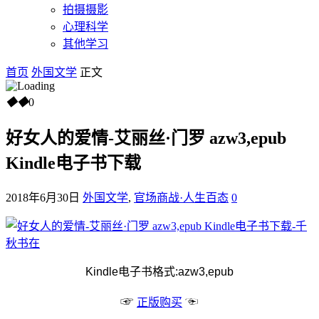
拍摄摄影
心理科学
其他学习
首页
外国文学
正文
◆
◆
0
好女人的爱情-艾丽丝·门罗 azw3,epub
Kindle电子书下载
2018年6月30日
外国文学
,
官场商战·人生百态
0
Kindle电子书格式:azw3,epub
☞
☜
正版购买