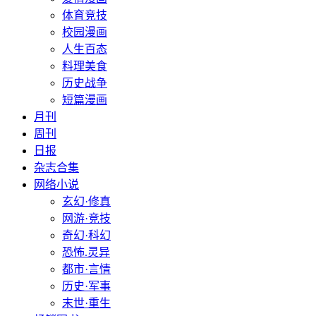
体育竞技
校园漫画
人生百态
料理美食
历史战争
短篇漫画
月刊
周刊
日报
杂志合集
网络小说
玄幻·修真
网游·竞技
奇幻·科幻
恐怖.灵异
都市·言情
历史·军事
末世·重生