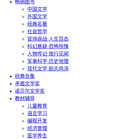
畅销图书
中国文学
外国文学
经典名著
社会哲学
官场商战·人生百态
科幻悬疑·恐怖惊悚
人物传记·旅行见闻
军事科学·历史地理
现代文学·励志鸡汤
经典合集
矛盾文学奖
诺贝尔文学奖
教材辅导
儿童教育
语言学习
编程开发
经济管理
医学养生