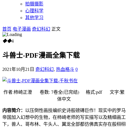
拍摄摄影
心理科学
其他学习
首页
电子漫画
奇幻科幻
正文
◆
◆
4
斗兽士-PDF漫画全集下载
2021年10月21日
奇幻科幻
,
热血格斗
0
作者:柿崎正澄 卷数: 7卷全(已完结) 格式:pdf 文字:繁
体中文
内容简介：
以压倒性画技编织史诗般磅礡巨作！现实中的罗马
帝国加入幻想中的生物，在柿崎老师的写实描写以及精细画工
下，兽人、哥布林、牛头人、翼龙全部都仿佛真实存在般栩栩