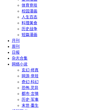
体育竞技
校园漫画
人生百态
料理美食
历史战争
短篇漫画
月刊
周刊
日报
杂志合集
网络小说
玄幻·修真
网游·竞技
奇幻·科幻
恐怖.灵异
都市·言情
历史·军事
末世·重生