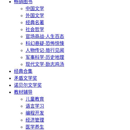
畅销图书
中国文学
外国文学
经典名著
社会哲学
官场商战·人生百态
科幻悬疑·恐怖惊悚
人物传记·旅行见闻
军事科学·历史地理
现代文学·励志鸡汤
经典合集
矛盾文学奖
诺贝尔文学奖
教材辅导
儿童教育
语言学习
编程开发
经济管理
医学养生