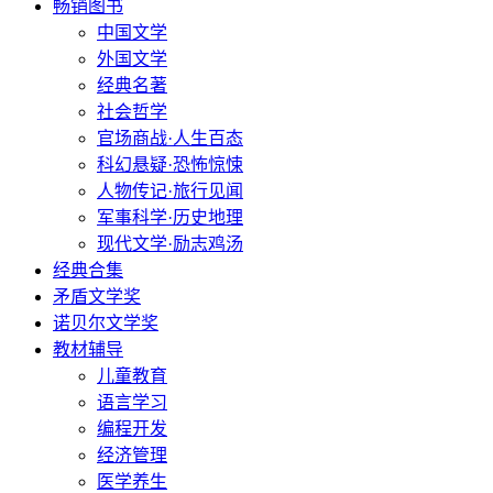
畅销图书
中国文学
外国文学
经典名著
社会哲学
官场商战·人生百态
科幻悬疑·恐怖惊悚
人物传记·旅行见闻
军事科学·历史地理
现代文学·励志鸡汤
经典合集
矛盾文学奖
诺贝尔文学奖
教材辅导
儿童教育
语言学习
编程开发
经济管理
医学养生