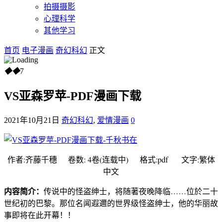
拍摄摄影
心理科学
其他学习
首页
电子漫画
奇幻科幻
正文
◆
◆
7
VS亚森罗苹-PDF漫画下载
2021年10月21日
奇幻科幻
,
爱情漫画
0
作者:齐藤千穗 卷数: 4卷(连载中) 格式:pdf 文字:繁体
中文
内容简介：
传说中的怪盗绅士，将随著夜晚降临……位於二十
世纪初的巴黎。那位名闻遐邇的世界级怪盗绅士，他的华丽故
事即将在此开幕！！