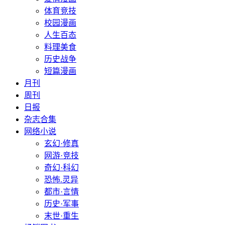
体育竞技
校园漫画
人生百态
料理美食
历史战争
短篇漫画
月刊
周刊
日报
杂志合集
网络小说
玄幻·修真
网游·竞技
奇幻·科幻
恐怖.灵异
都市·言情
历史·军事
末世·重生