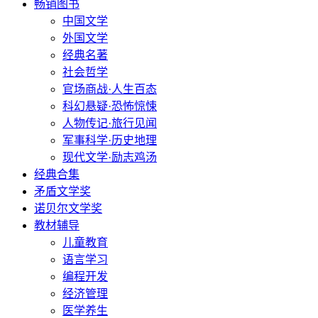
畅销图书
中国文学
外国文学
经典名著
社会哲学
官场商战·人生百态
科幻悬疑·恐怖惊悚
人物传记·旅行见闻
军事科学·历史地理
现代文学·励志鸡汤
经典合集
矛盾文学奖
诺贝尔文学奖
教材辅导
儿童教育
语言学习
编程开发
经济管理
医学养生