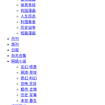
体育竞技
校园漫画
人生百态
料理美食
历史战争
短篇漫画
月刊
周刊
日报
杂志合集
网络小说
玄幻·修真
网游·竞技
奇幻·科幻
恐怖.灵异
都市·言情
历史·军事
末世·重生