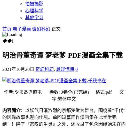
拍摄摄影
心理科学
其他学习
首页
电子漫画
奇幻科幻
正文
◆
◆
1
明治骨董奇谭 梦老爹-PDF漫画全集下载
2021年10月20日
奇幻科幻
,
悬疑惊悚
0
作者:やまあき道屯 卷数: 3卷全(已完结) 格式:pdf 文
字:繁体中文
内容简介：
以妖气日渐浓烈的京都梦堂为舞台，围绕着“千代”
的因缘故事也迎向佳境。单回短篇连作漫画集在此堂堂完
结！！除了『怨叹的生灵』之外，还收录了包含因缘始末在内