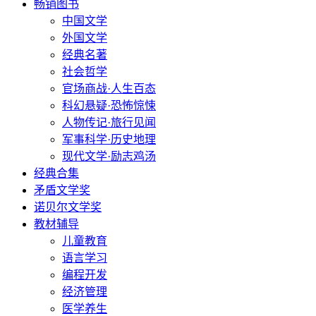
畅销图书
中国文学
外国文学
经典名著
社会哲学
官场商战·人生百态
科幻悬疑·恐怖惊悚
人物传记·旅行见闻
军事科学·历史地理
现代文学·励志鸡汤
经典合集
矛盾文学奖
诺贝尔文学奖
教材辅导
儿童教育
语言学习
编程开发
经济管理
医学养生