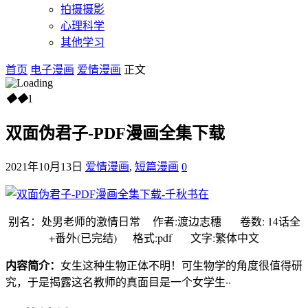
拍摄摄影
心理科学
其他学习
首页
电子漫画
爱情漫画
正文
◆
◆
1
双面伪君子-PDF漫画全集下载
2021年10月13日
爱情漫画
,
短篇漫画
0
别名：处男老师的激情日常 作者:渡边志穗 卷数: 14话全
+番外(已完结) 格式:pdf 文字:繁体中文
内容简介：
女生这种生物正体不明！可生物学的角度很值得研
究，于是揭露这名教师的真面目是一个女学生··