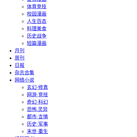
体育竞技
校园漫画
人生百态
料理美食
历史战争
短篇漫画
月刊
周刊
日报
杂志合集
网络小说
玄幻·修真
网游·竞技
奇幻·科幻
恐怖.灵异
都市·言情
历史·军事
末世·重生