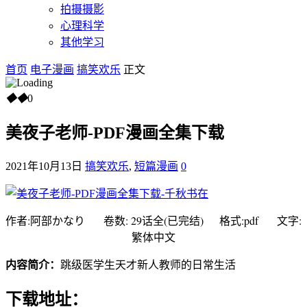
拍摄摄影
心理科学
其他学习
首页
电子漫画
搞笑欢乐
正文
◆
◆
0
美夜子老师-PDF漫画全集下载
2021年10月13日
搞笑欢乐
,
短篇漫画
0
作者:阿部かなり 卷数: 29话全(已完结) 格式:pdf 文字:
繁体中文
内容简介：
跳级医学生天才新人教师的日常生活
下载地址：