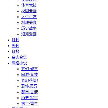
体育竞技
校园漫画
人生百态
料理美食
历史战争
短篇漫画
月刊
周刊
日报
杂志合集
网络小说
玄幻·修真
网游·竞技
奇幻·科幻
恐怖.灵异
都市·言情
历史·军事
末世·重生