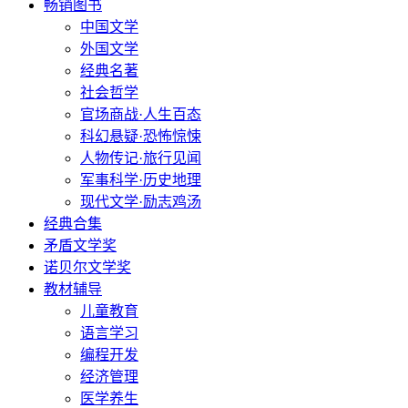
畅销图书
中国文学
外国文学
经典名著
社会哲学
官场商战·人生百态
科幻悬疑·恐怖惊悚
人物传记·旅行见闻
军事科学·历史地理
现代文学·励志鸡汤
经典合集
矛盾文学奖
诺贝尔文学奖
教材辅导
儿童教育
语言学习
编程开发
经济管理
医学养生