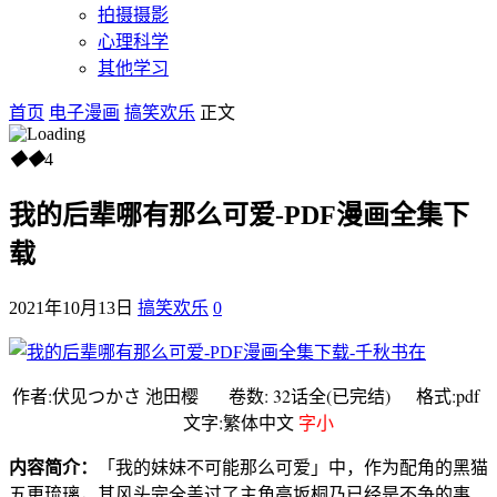
拍摄摄影
心理科学
其他学习
首页
电子漫画
搞笑欢乐
正文
◆
◆
4
我的后辈哪有那么可爱-PDF漫画全集下
载
2021年10月13日
搞笑欢乐
0
作者:伏见つかさ 池田樱 卷数: 32话全(已完结) 格式:pdf
文字:繁体中文
字小
内容简介：
「我的妹妹不可能那么可爱」中，作为配角的黑猫
五更琉璃，其风头完全盖过了主角高坂桐乃已经是不争的事