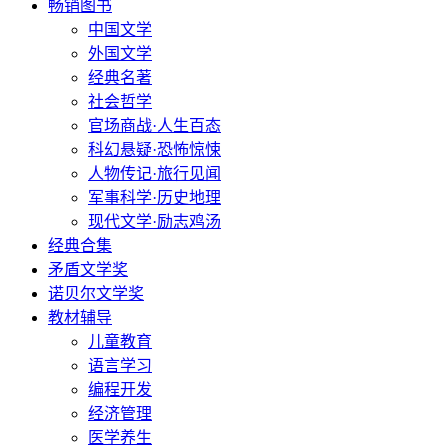
畅销图书
中国文学
外国文学
经典名著
社会哲学
官场商战·人生百态
科幻悬疑·恐怖惊悚
人物传记·旅行见闻
军事科学·历史地理
现代文学·励志鸡汤
经典合集
矛盾文学奖
诺贝尔文学奖
教材辅导
儿童教育
语言学习
编程开发
经济管理
医学养生