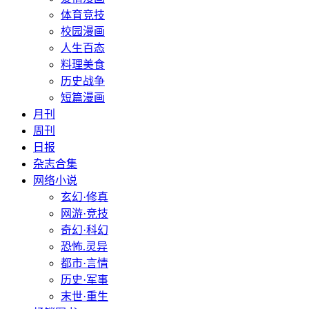
体育竞技
校园漫画
人生百态
料理美食
历史战争
短篇漫画
月刊
周刊
日报
杂志合集
网络小说
玄幻·修真
网游·竞技
奇幻·科幻
恐怖.灵异
都市·言情
历史·军事
末世·重生