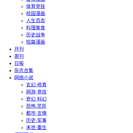
体育竞技
校园漫画
人生百态
料理美食
历史战争
短篇漫画
月刊
周刊
日报
杂志合集
网络小说
玄幻·修真
网游·竞技
奇幻·科幻
恐怖.灵异
都市·言情
历史·军事
末世·重生