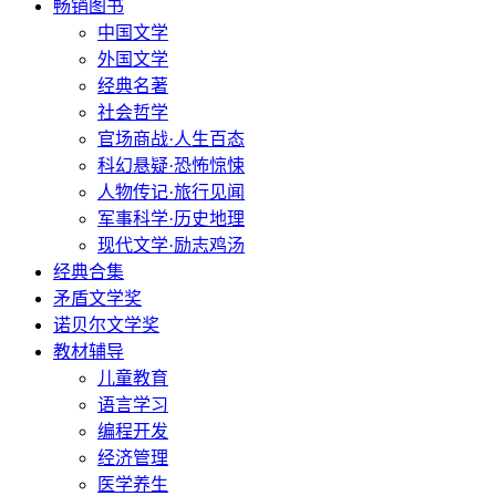
畅销图书
中国文学
外国文学
经典名著
社会哲学
官场商战·人生百态
科幻悬疑·恐怖惊悚
人物传记·旅行见闻
军事科学·历史地理
现代文学·励志鸡汤
经典合集
矛盾文学奖
诺贝尔文学奖
教材辅导
儿童教育
语言学习
编程开发
经济管理
医学养生