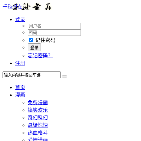
千秋书在
登录
记住密码
忘记密码？
注册
首页
漫画
免费漫画
搞笑欢乐
奇幻科幻
悬疑惊悚
热血格斗
爱情漫画