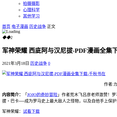
拍摄摄影
心理科学
其他学习
首页
电子漫画
历史战争
正文
◆
◆
2
军神荣耀 西庛阿与汉尼拔-PDF漫画全集
2021年3月18日
历史战争
0
作者:
内容简介：
「
JOJO的奇妙冒险
」作者荒木飞吕彦老师激赞！罗
拔‧巴卡──成为罗马史上最大敌人之怪物，以及自他手上保
军神荣耀：
试看下载