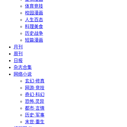
体育竞技
校园漫画
人生百态
料理美食
历史战争
短篇漫画
月刊
周刊
日报
杂志合集
网络小说
玄幻·修真
网游·竞技
奇幻·科幻
恐怖.灵异
都市·言情
历史·军事
末世·重生