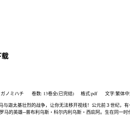
下载
カガノミハチ 卷数: 13卷全(已完结) 格式:pdf 文字:繁体
马与迦太基壮烈的战争，让你无法移开视线！公元前３世纪，有
护罗马的英雄─普布利乌斯‧科尔内利乌斯‧西庇阿。生在同一时