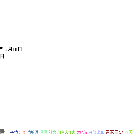
9年12月18日
7日
吾
唐家三少
府天
丰子恺
冯唐
余华
俞敏洪
刘墉
加拿大作家
吴晓波
哥伦比亚