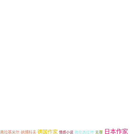
日本作家
德国作家
弗拉基米尔·纳博科夫
情感小说
我吃西红柿
无罪