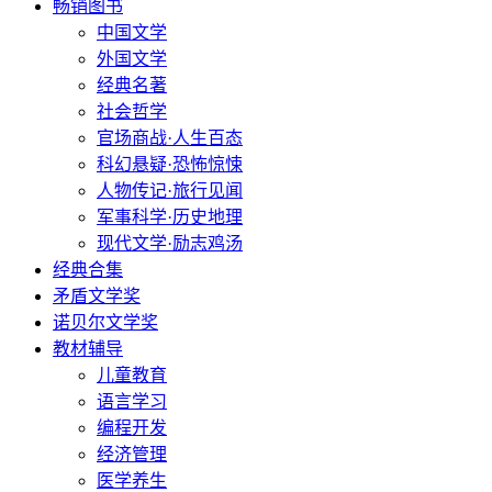
畅销图书
中国文学
外国文学
经典名著
社会哲学
官场商战·人生百态
科幻悬疑·恐怖惊悚
人物传记·旅行见闻
军事科学·历史地理
现代文学·励志鸡汤
经典合集
矛盾文学奖
诺贝尔文学奖
教材辅导
儿童教育
语言学习
编程开发
经济管理
医学养生