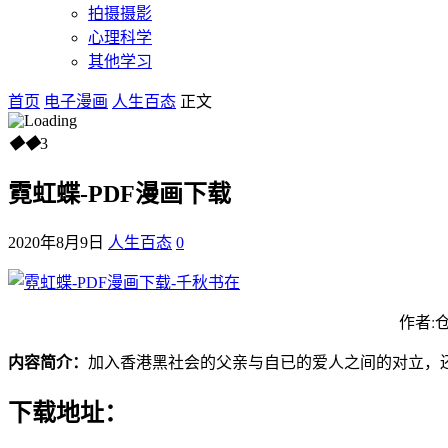
拍摄摄影
心理科学
其他学习
首页
电子漫画
人生百态
正文
◆
◆
3
霓虹蝶-PDF漫画下载
2020年8月9日
人生百态
0
作者:
内容简介：
加入香港黑社会的父亲与自已的爱人之间的对立，
下载地址：