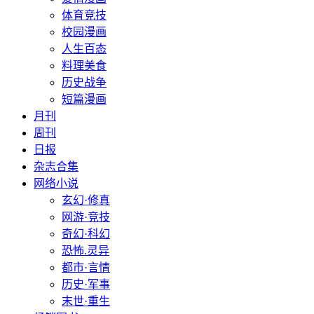
体育竞技
校园漫画
人生百态
料理美食
历史战争
短篇漫画
月刊
周刊
日报
杂志合集
网络小说
玄幻·修真
网游·竞技
奇幻·科幻
恐怖.灵异
都市·言情
历史·军事
末世·重生