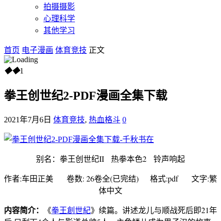
拍摄摄影
心理科学
其他学习
首页
电子漫画
体育竞技
正文
◆
◆
1
拳王创世纪2-PDF漫画全集下载
2021年7月6日
体育竞技
,
热血格斗
0
别名：拳王创世纪II 热拳本色2 铃声响起
作者:车田正美 卷数: 26卷全(已完结) 格式:pdf 文字:繁
体中文
内容简介：
《
拳王創世紀
》续篇。讲述龙儿与顺战死后即21年