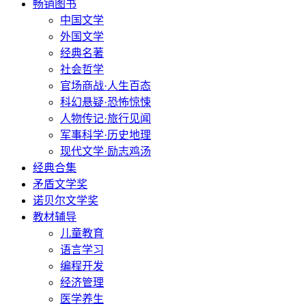
畅销图书
中国文学
外国文学
经典名著
社会哲学
官场商战·人生百态
科幻悬疑·恐怖惊悚
人物传记·旅行见闻
军事科学·历史地理
现代文学·励志鸡汤
经典合集
矛盾文学奖
诺贝尔文学奖
教材辅导
儿童教育
语言学习
编程开发
经济管理
医学养生