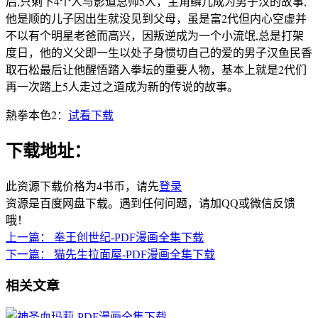
后,只剩下4个人与影道总帅5人，主角鳞儿成为男子汉的故事,
他是顺的儿子因出生就没见到父母，虽是富2代但内心空虚并
不以有个明星老爸而高兴，因叛逆成为一个小流氓,总是打架
度日，他的义父即一生以处子身惯切自己的爱的男子汉鱼民香
取石松最后让他醒悟踏入拳坛的重要人物，基本上就是2代们
再一次踏上5人走过之道成为新的传说的故事。
熱拳本色2：
试看下载
下载地址：
此资源下载价格为
4
书币，请先
登录
资源是百度网盘下载。遇到任何问题，请加QQ或微信反馈
哦！
上一篇：
拳王创世纪-PDF漫画全集下载
下一篇：
猫先生拉面屋-PDF漫画全集下载
相关文章