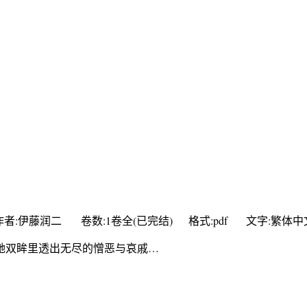
作者:伊藤润二 卷数:1卷全(已完结) 格式:pdf 文字:繁体中
她双眸里透出无尽的憎恶与哀戚…