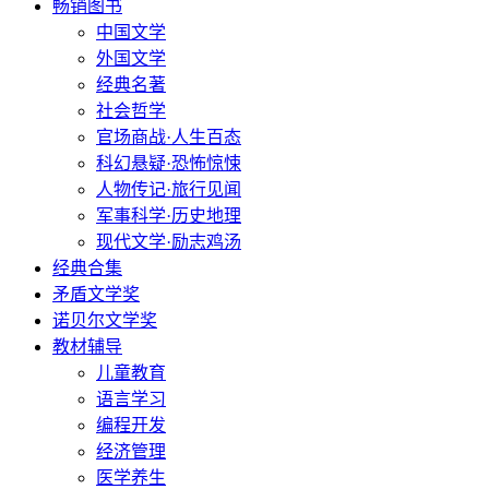
畅销图书
中国文学
外国文学
经典名著
社会哲学
官场商战·人生百态
科幻悬疑·恐怖惊悚
人物传记·旅行见闻
军事科学·历史地理
现代文学·励志鸡汤
经典合集
矛盾文学奖
诺贝尔文学奖
教材辅导
儿童教育
语言学习
编程开发
经济管理
医学养生