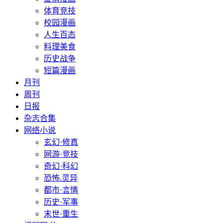
体育竞技
校园漫画
人生百态
料理美食
历史战争
短篇漫画
月刊
周刊
日报
杂志合集
网络小说
玄幻·修真
网游·竞技
奇幻·科幻
恐怖.灵异
都市·言情
历史·军事
末世·重生