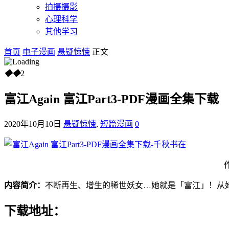
拍摄摄影
心理科学
其他学习
首页
电子漫画
悬疑惊悚
正文
◆
◆
2
富江Again 富江Part3-PDF漫画全集下载
2020年10月10日
悬疑惊悚
,
短篇漫画
0
内容简介：
不断再生、增生的稀世妖女…她就是「富江」！从
下载地址：