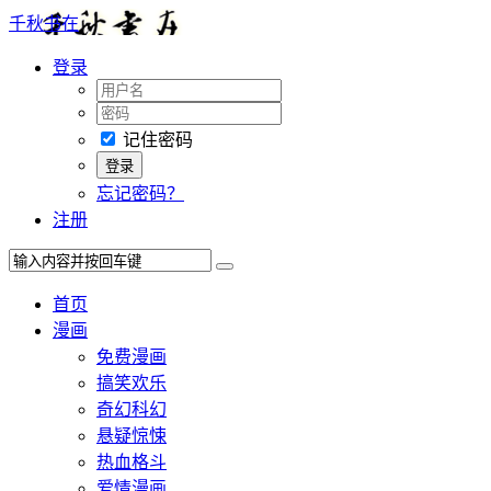
千秋书在
登录
记住密码
忘记密码？
注册
首页
漫画
免费漫画
搞笑欢乐
奇幻科幻
悬疑惊悚
热血格斗
爱情漫画