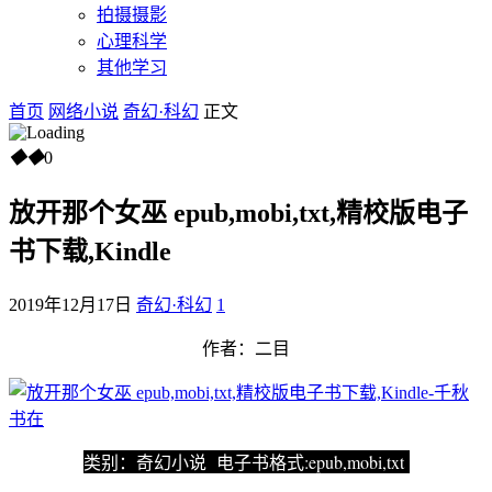
拍摄摄影
心理科学
其他学习
首页
网络小说
奇幻·科幻
正文
◆
◆
0
放开那个女巫 epub,mobi,txt,精校版电子
书下载,Kindle
2019年12月17日
奇幻·科幻
1
作者：二目
类别：奇幻小说 电子书格式:epub,mobi,txt