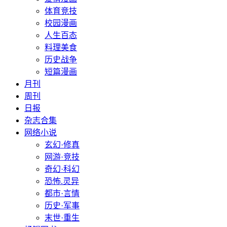
体育竞技
校园漫画
人生百态
料理美食
历史战争
短篇漫画
月刊
周刊
日报
杂志合集
网络小说
玄幻·修真
网游·竞技
奇幻·科幻
恐怖.灵异
都市·言情
历史·军事
末世·重生