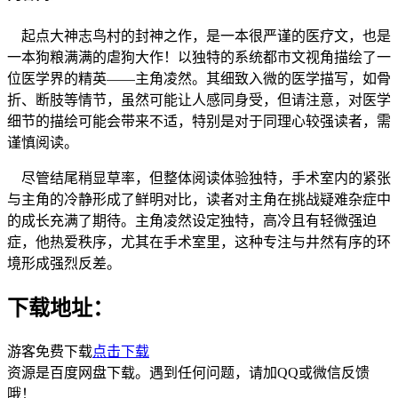
起点大神志鸟村的封神之作，是一本很严谨的医疗文，也是
一本狗粮满满的虐狗大作！以独特的系统都市文视角描绘了一
位医学界的精英——主角凌然。其细致入微的医学描写，如骨
折、断肢等情节，虽然可能让人感同身受，但请注意，对医学
细节的描绘可能会带来不适，特别是对于同理心较强读者，需
谨慎阅读。
尽管结尾稍显草率，但整体阅读体验独特，手术室内的紧张
与主角的冷静形成了鲜明对比，读者对主角在挑战疑难杂症中
的成长充满了期待。主角凌然设定独特，高冷且有轻微强迫
症，他热爱秩序，尤其在手术室里，这种专注与井然有序的环
境形成强烈反差。
下载地址：
游客免费下载
点击下载
资源是百度网盘下载。遇到任何问题，请加QQ或微信反馈
哦！