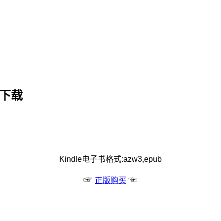
书下载
Kindle电子书格式:azw3,epub
☞
☜
正版购买