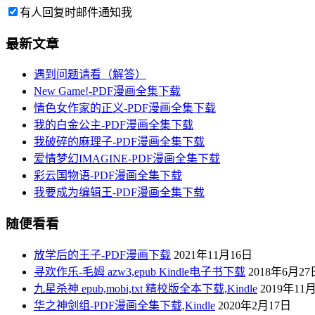
有人回复时邮件通知我
最新文章
遇到问题请看（解答）
New Game!-PDF漫画全集下载
情色女作家的正义-PDF漫画全集下载
我的白金公主-PDF漫画全集下载
我破碎的麻理子-PDF漫画全集下载
爱情梦幻IMAGINE-PDF漫画全集下载
彩云国物语-PDF漫画全集下载
我要成为编辑王-PDF漫画全集下载
随便看看
放学后的王子-PDF漫画下载
2021年11月16日
寻欢作乐-毛姆 azw3,epub Kindle电子书下载
2018年6月27
九星杀神 epub,mobi,txt 精校版全本下载,Kindle
2019年11
华之神剑组-PDF漫画全集下载,Kindle
2020年2月17日