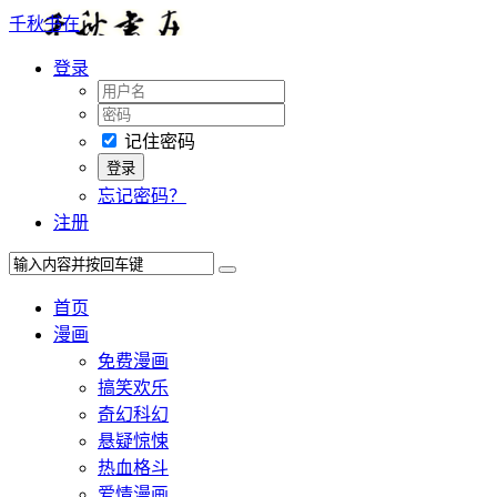
千秋书在
登录
记住密码
忘记密码？
注册
首页
漫画
免费漫画
搞笑欢乐
奇幻科幻
悬疑惊悚
热血格斗
爱情漫画