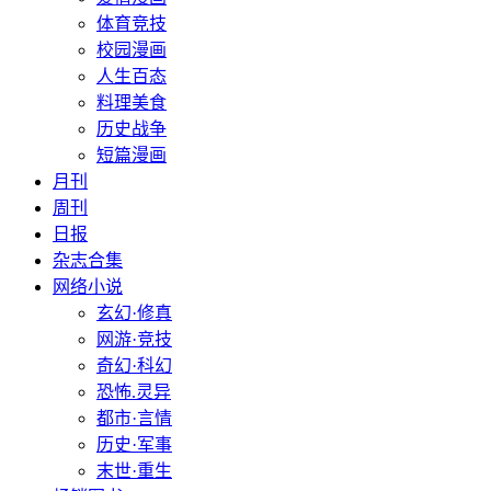
体育竞技
校园漫画
人生百态
料理美食
历史战争
短篇漫画
月刊
周刊
日报
杂志合集
网络小说
玄幻·修真
网游·竞技
奇幻·科幻
恐怖.灵异
都市·言情
历史·军事
末世·重生