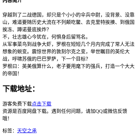
内容简介
穿越到了二战德国，却只是个小小的伞兵中尉，没背景、没靠
山，难道要随历史大流在不列颠吃鳖、去克里特挨揍、到俄国
挨冻、蹲诺曼底挨炸？
不，壮志雄心今犹在，何惧身后留骂名。
从军事菜鸟到战争大虾，罗根在短短几个月内完成了常人无法
想象的蜕变。震惊世界的敦刻尔克之变，举世瞩目的英伦大
战，呼啸苏俄的巴巴罗萨，下一个目标？
罗根曰：英美俄算什么，老子要用麾下的强兵，打造一个大大
的帝国！
下载地址：
游客免费下载
点击下载
资源是百度网盘下载。遇到任何问题，请加QQ或微信反馈
哦！
标签：
天空之承