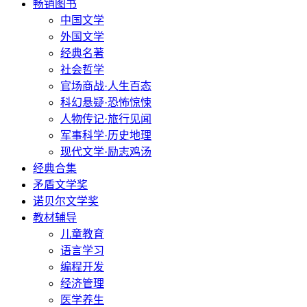
畅销图书
中国文学
外国文学
经典名著
社会哲学
官场商战·人生百态
科幻悬疑·恐怖惊悚
人物传记·旅行见闻
军事科学·历史地理
现代文学·励志鸡汤
经典合集
矛盾文学奖
诺贝尔文学奖
教材辅导
儿童教育
语言学习
编程开发
经济管理
医学养生