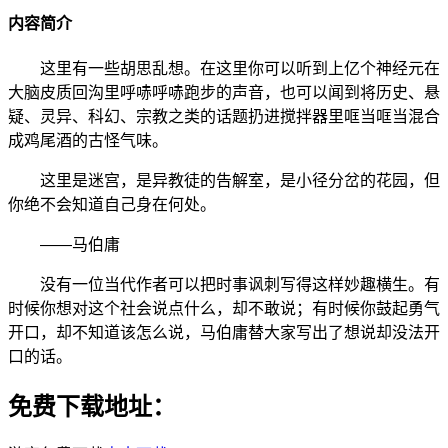
内容简介
这里有一些胡思乱想。在这里你可以听到上亿个神经元在
大脑皮质回沟里呼哧呼哧跑步的声音，也可以闻到将历史、悬
疑、灵异、科幻、宗教之类的话题扔进搅拌器里哐当哐当混合
成鸡尾酒的古怪气味。
这里是迷宫，是异教徒的告解室，是小径分岔的花园，但
你绝不会知道自己身在何处。
——马伯庸
没有一位当代作者可以把时事讽刺写得这样妙趣横生。有
时候你想对这个社会说点什么，却不敢说；有时候你鼓起勇气
开口，却不知道该怎么说，马伯庸替大家写出了想说却没法开
口的话。
免费下载地址：