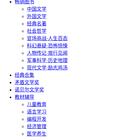
畅销图书
中国文学
外国文学
经典名著
社会哲学
官场商战·人生百态
科幻悬疑·恐怖惊悚
人物传记·旅行见闻
军事科学·历史地理
现代文学·励志鸡汤
经典合集
矛盾文学奖
诺贝尔文学奖
教材辅导
儿童教育
语言学习
编程开发
经济管理
医学养生