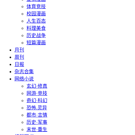
体育竞技
校园漫画
人生百态
料理美食
历史战争
短篇漫画
月刊
周刊
日报
杂志合集
网络小说
玄幻·修真
网游·竞技
奇幻·科幻
恐怖.灵异
都市·言情
历史·军事
末世·重生