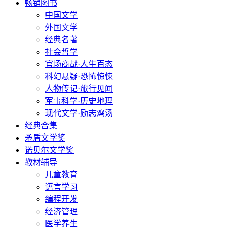
畅销图书
中国文学
外国文学
经典名著
社会哲学
官场商战·人生百态
科幻悬疑·恐怖惊悚
人物传记·旅行见闻
军事科学·历史地理
现代文学·励志鸡汤
经典合集
矛盾文学奖
诺贝尔文学奖
教材辅导
儿童教育
语言学习
编程开发
经济管理
医学养生