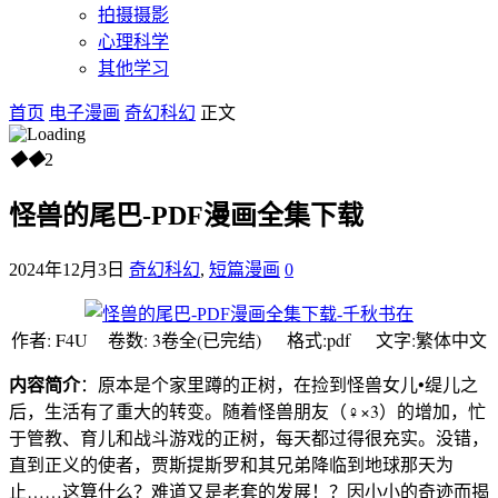
拍摄摄影
心理科学
其他学习
首页
电子漫画
奇幻科幻
正文
◆
◆
2
怪兽的尾巴-PDF漫画全集下载
2024年12月3日
奇幻科幻
,
短篇漫画
0
作者: F4U 卷数: 3卷全(已完结) 格式:pdf 文字:繁体中文
内容简介
：原本是个家里蹲的正树，在捡到怪兽女儿•缇儿之
后，生活有了重大的转变。随着怪兽朋友（♀×3）的增加，忙
于管教、育儿和战斗游戏的正树，每天都过得很充实。没错，
直到正义的使者，贾斯提斯罗和其兄弟降临到地球那天为
止……这算什么？难道又是老套的发展！？因小小的奇迹而揭