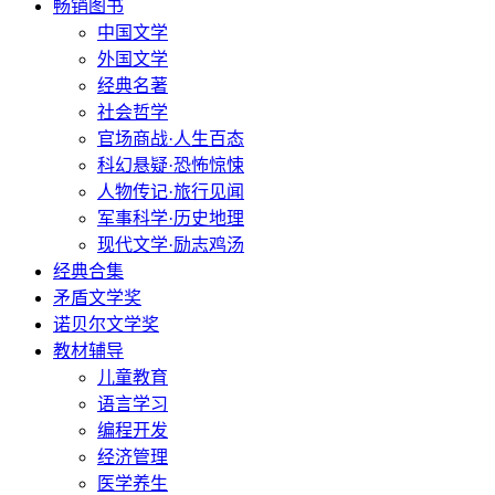
畅销图书
中国文学
外国文学
经典名著
社会哲学
官场商战·人生百态
科幻悬疑·恐怖惊悚
人物传记·旅行见闻
军事科学·历史地理
现代文学·励志鸡汤
经典合集
矛盾文学奖
诺贝尔文学奖
教材辅导
儿童教育
语言学习
编程开发
经济管理
医学养生