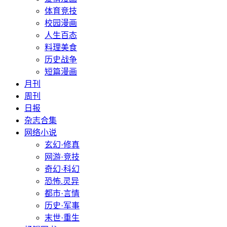
体育竞技
校园漫画
人生百态
料理美食
历史战争
短篇漫画
月刊
周刊
日报
杂志合集
网络小说
玄幻·修真
网游·竞技
奇幻·科幻
恐怖.灵异
都市·言情
历史·军事
末世·重生