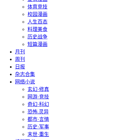
体育竞技
校园漫画
人生百态
料理美食
历史战争
短篇漫画
月刊
周刊
日报
杂志合集
网络小说
玄幻·修真
网游·竞技
奇幻·科幻
恐怖.灵异
都市·言情
历史·军事
末世·重生