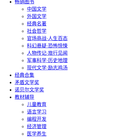
畅销图书
中国文学
外国文学
经典名著
社会哲学
官场商战·人生百态
科幻悬疑·恐怖惊悚
人物传记·旅行见闻
军事科学·历史地理
现代文学·励志鸡汤
经典合集
矛盾文学奖
诺贝尔文学奖
教材辅导
儿童教育
语言学习
编程开发
经济管理
医学养生