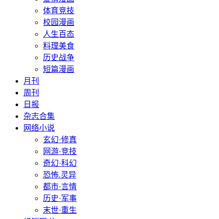
体育竞技
校园漫画
人生百态
料理美食
历史战争
短篇漫画
月刊
周刊
日报
杂志合集
网络小说
玄幻·修真
网游·竞技
奇幻·科幻
恐怖.灵异
都市·言情
历史·军事
末世·重生