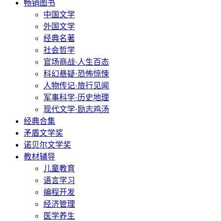
畅销图书
中国文学
外国文学
经典名著
社会哲学
官场商战·人生百态
科幻悬疑·恐怖惊悚
人物传记·旅行见闻
军事科学·历史地理
现代文学·励志鸡汤
经典合集
矛盾文学奖
诺贝尔文学奖
教材辅导
儿童教育
语言学习
编程开发
经济管理
医学养生